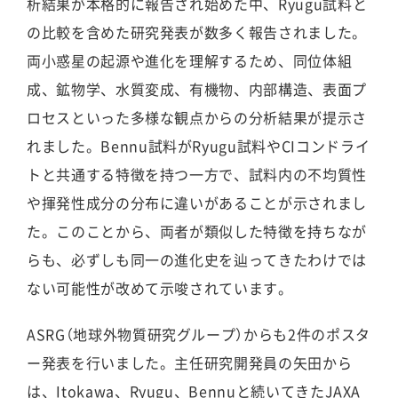
析結果が本格的に報告され始めた中、Ryugu試料と
の比較を含めた研究発表が数多く報告されました。
両小惑星の起源や進化を理解するため、同位体組
成、鉱物学、水質変成、有機物、内部構造、表面プ
ロセスといった多様な観点からの分析結果が提示さ
れました。Bennu試料がRyugu試料やCIコンドライ
トと共通する特徴を持つ一方で、試料内の不均質性
や揮発性成分の分布に違いがあることが示されまし
た。このことから、両者が類似した特徴を持ちなが
らも、必ずしも同一の進化史を辿ってきたわけでは
ない可能性が改めて示唆されています。
ASRG（地球外物質研究グループ）からも2件のポスタ
ー発表を行いました。主任研究開発員の矢田から
は、Itokawa、Ryugu、Bennuと続いてきたJAXA